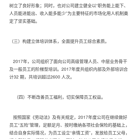
树立了良好形象；同时，也对公司建立健全以“职务能上能下、
人员能进能出、收入能多能少”为主要特征的市场化用人机制奠
定了坚实基础。
（三）构建立体培训体系，全面提升员工综合素质。
2017
年，公司组织了面向公司高级管理人员、中层业务骨干
及一般员工的阶梯型培训。
2017
年度共组织内部及外部培训合
计
32
期，共培训超过
2600
人次。
（四）不断改善员工福利，切实保障员工权益。
按照国家《劳动法》及有关规定，
2017
年度公司在继续做好
员工“五险”管理，足额足月、按时缴纳各项社会保险的基础上，
结合自身实际情况，为员工设立“亲情工资”，发放给员工父母，