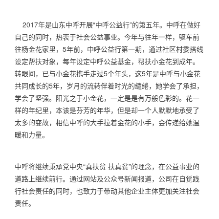
2017
年是山东中呼开展“中呼公益行”的第五年。中呼在做好
自己的同时，热衷于社会公益事业。今年与往年一样，驱车前
往杨金花家里，
5
年前，中呼公益行第一期，通过社区村委搭线
设定帮扶对象，每年设定中呼公益基金，帮扶小金花到成年。
转眼间，已与小金花携手走过
5
个年头，这
5
年是中呼与小金花
共同成长的
5
年，岁月的流转伴着时光的缱绻，她学会了承担，
学会了坚强。阳光之于小金花，一定是是有万般色彩的。花一
样的年纪里，本该是芬芳的年华，但是却一个人默默地承受了
太多的变故，相信中呼的大手拉着金花的小手，会传递给她温
暖和力量。
中呼将继续秉承党中央“真扶贫 扶真贫”的理念，在公益事业的
道路上继续前行。通过网站及公众号新闻报道，公司在自觉践
行社会责任的同时，也致力于带动其他企业主体更加关注社会
责任。