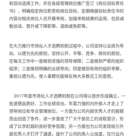
和双向选择工作，并在各级管理岗位推广签订《岗位目标责任
书》，明确规定岗位职责和岗位目标，定期根据目标责任书的
内容对相关岗位人员开展考核，加强考核结果的运用，包括诫
勉谈话、晋升或下降职等、调岗或免职等。
在大力推行市场化人才选聘机制过程中，公司坚持以业绩为导
向、以德为先的原则，坚持公开、平等、竞争、择优的原则，
在每次工作中一是做到坚强的领导保障；二是做到严密的组织
程序；三是做到明确的业绩导向；四是做到有效的组织考察，
重视以德为先，使人事聘任能够反映大多数员工的意愿。
2017
年度市场化人才选聘机制在公司得以逐步形成确立，一
批道德品质好、工作业绩突出、年富力强的内外部人才走上了
领导岗位和专业管理岗位，一方面为公司内部优秀人才的脱颖
而出创造了条件，进一步激发了广大干部员工的进取意识，形
成了比学赶超的良好竞争氛围；另一方面也为公司发现吸引外
部优秀人才打开了通道，提升了公司的用人公信度，在行业内