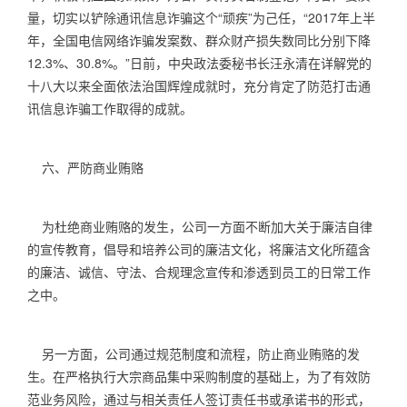
量，切实以铲除通讯信息诈骗这个“顽疾”为己任，“
2017
年上半
年，全国电信网络诈骗发案数、群众财产损失数同比分别下降
12.3%
、
30.8%
。”日前，中央政法委秘书长汪永清在详解党的
十八大以来全面依法治国辉煌成就时，充分肯定了防范打击通
讯信息诈骗工作取得的成就。
六、严防商业贿赂
为杜绝商业贿赂的发生，公司一方面不断加大关于廉洁自律
的宣传教育，倡导和培养公司的廉洁文化，将廉洁文化所蕴含
的廉洁、诚信、守法、合规理念宣传和渗透到员工的日常工作
之中。
另一方面，公司通过规范制度和流程，防止商业贿赂的发
生。在严格执行大宗商品集中采购制度的基础上，为了有效防
范业务风险，通过与相关责任人签订责任书或承诺书的形式，