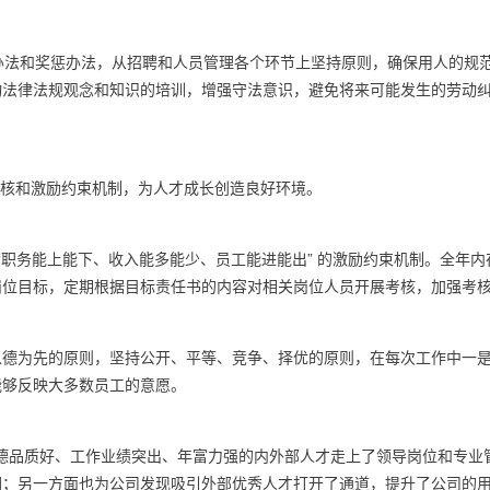
办法和奖惩办法，从招聘和人员管理各个环节上坚持原则，确保用人的规
动法律法规观念和知识的培训，增强守法意识，避免将来可能发生的劳动
考核和激励约束机制，为人才成长创造良好环境。
“职务能上能下、收入能多能少、员工能进能出” 的激励约束机制。全年
岗位目标，定期根据目标责任书的内容对相关岗位人员开展考核，加强考
以德为先的原则，坚持公开、平等、竞争、择优的原则，在每次工作中一
能够反映大多数员工的意愿。
德品质好、工作业绩突出、年富力强的内外部人才走上了领导岗位和专业
围；另一方面也为公司发现吸引外部优秀人才打开了通道，提升了公司的