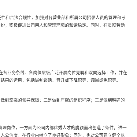
范性和合法合规性，加强对各营业部和所属公司招录人员的管理和考
纠纷，积极促进公司用人和管理环境的和谐稳定。同时，在贯彻劳动
内在各业务条线、各岗位层级广泛开展岗位竞聘和双向选择工作，并在
核结果的运用，包括诫勉谈话、晋升或下降职等、调岗或免职等。
是做到坚强的领导保障；二是做到严密的组织程序；三是做到明确的
管理岗位，一方面为公司内部优秀人才的脱颖而出创造了条件，进一
用人公信度，在行业内树立了良好形象；同时，也对公司建立健全以