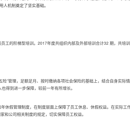
化用人机制奠定了坚实基础。
般员工的阶梯型培训。
2017
年度共组织内部及外部培训合计
32
期，共培训
五险”管理，足额足月、按时缴纳各项社会保险的基础上，结合自身实际情
入也得到进一步保障，较前一年有所增长。
和年休假管理制度，在制度层面上保障了员工休息、休假权益。在实际工
国家和公司相关制度的规定，切实保障员工权益。