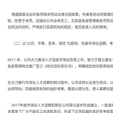
根据国家出台的各项相关劳动法律法规政策，完善劳动合同管理
核，防患于未然。加强对公司全体员工，尤其是各级管理者各项劳
合同法的同时，严格执行监管机构的规定，规范各类人员的使用。
（二）以“公开、平等、竞争、择优”为原则，完善市场化选聘、
2017
年，公司大力推进人才选拔市场化改革工作，致力于建立健全
各级管理岗位推广签订《岗位目标责任书》，明确规定岗位职责和
在大力推行市场化人才选聘机制过程中，公司坚持以业绩为导向、
业绩导向；四是做到有效的组织考察，重视以德为先，使人事聘任
2017
年度市场化人才选聘机制在公司得以逐步形成确立，一批道
步激发了广大干部员工的进取意识，形成了比学赶超的良好竞争氛