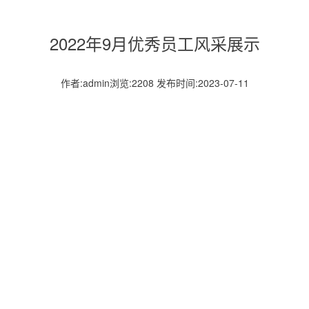
2022年9月优秀员工风采展示
作者:admin浏览:2208 发布时间:2023-07-11