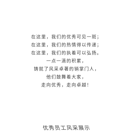
在这里，我们的优秀可见一斑；
在这里，我们的热情得以传递；
在这里，我们的执着可以弘扬。
一点一滴的积累，
铸就了风采卓著的销掌门人，
他们鼓舞着大家，
走向优秀，走向卓越！
优秀员工风采展示