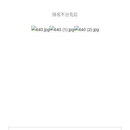
排名不分先后