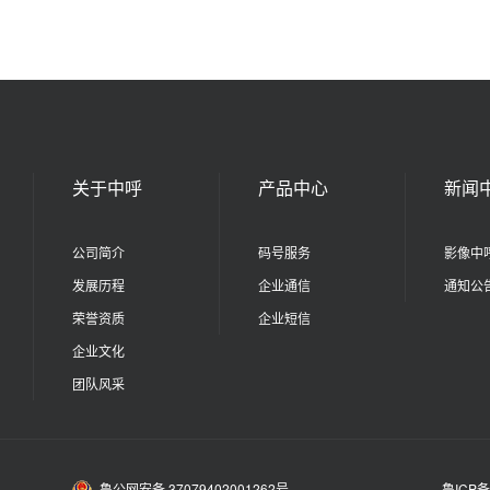
关于中呼
产品中心
新闻
公司简介
码号服务
影像中
发展历程
企业通信
通知公
荣誉资质
企业短信
企业文化
团队风采
鲁公网安备 37079402001262号
鲁ICP备