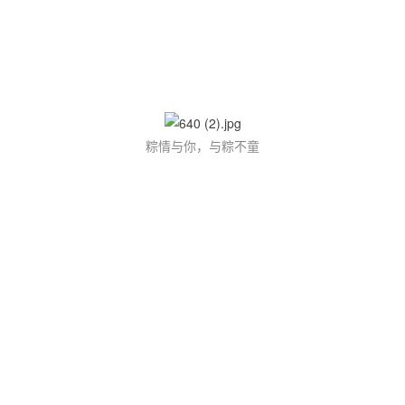
粽情与你，与粽不童