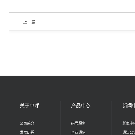
上一篇
关于中呼
产品中心
新闻
公司简介
码号服务
影像中
发展历程
企业通信
通知公