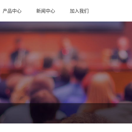
产品中心
新闻中心
加入我们